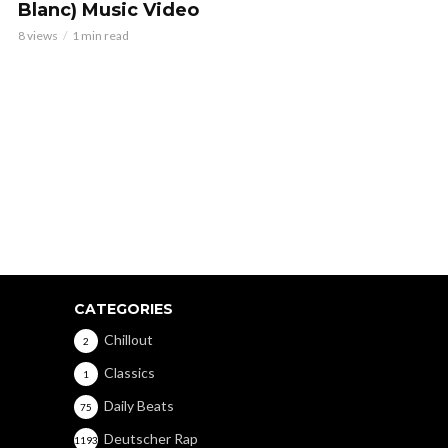
Blanc) Music Video
8 views
1 min read
CATEGORIES
Chillout
2
Classics
1
Daily Beats
75
Deutscher Rap
1193