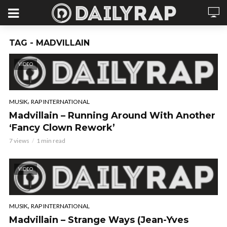
TAG - MADVILLAIN
VIDEO
,
MUSIK
RAP INTERNATIONAL
Madvillain – Running Around With Another
‘Fancy Clown Rework’
7 views
1 min read
VIDEO
,
MUSIK
RAP INTERNATIONAL
Madvillain – Strange Ways (Jean-Yves