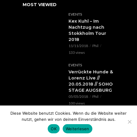
MOST VIEWED
EVENTS
Kex Kuhl – Im
Nachtzug nach
Stokkholm Tour
2018
11/11/2018
Phil
133 views
EVENTS
Verrückte Hunde &
Lorenz Live //
20.05.2018 // SOHO
STAGE AUGSBURG
05/05/2018
Phil
100 views
Diese Website benutzt Cookies. Wenn du die Website weiter
EVENTS
nutzt, gehen wir von deinem Einverständnis aus.
Rap im Ring 2017
mit Edgar Wasser,
OK
Weiterlesen
Lemur, Battle Rap