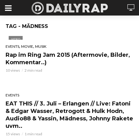
TAG - MÄDNESS
VIDEO
,
,
EVENTS
MOVIE
MUSIK
Rap im Ring Jam 2015 (Aftermovie, Bilder,
Kommentar..)
10 views
2 min read
EVENTS
EAT THIS // 3. Juli – Erlangen // Live: Fatoni
& Edgar Wasser, Retrogott & Hulk Hodn,
Audio88 & Yassin, Mädness, Johnny Rakete
uvm..
15 views
1 min read