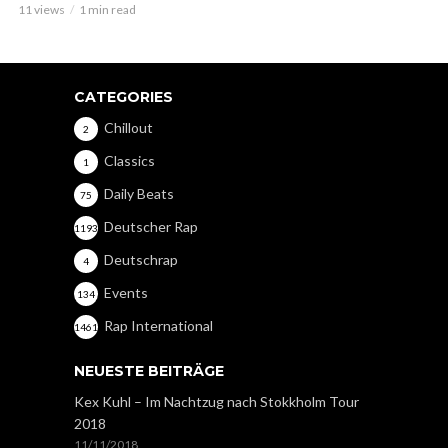
11 views
1 min read
CATEGORIES
Chillout
2
Classics
1
Daily Beats
75
Deutscher Rap
1193
Deutschrap
4
Events
134
Rap International
1461
NEUESTE BEITRÄGE
Kex Kuhl – Im Nachtzug nach Stokkholm Tour
2018
11/11/2018