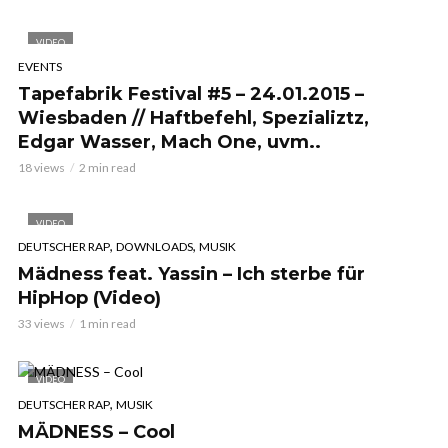
VIDEO
EVENTS
Tapefabrik Festival #5 – 24.01.2015 –
Wiesbaden // Haftbefehl, Spezializtz,
Edgar Wasser, Mach One, uvm..
18 views
2 min read
VIDEO
,
,
DEUTSCHER RAP
DOWNLOADS
MUSIK
Mädness feat. Yassin – Ich sterbe für
HipHop (Video)
33 views
1 min read
VIDEO
,
DEUTSCHER RAP
MUSIK
MÄDNESS – Cool