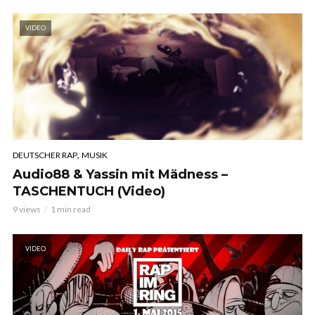
VIDEO
,
DEUTSCHER RAP
MUSIK
Audio88 & Yassin mit Mädness –
TASCHENTUCH (Video)
9 views
1 min read
VIDEO