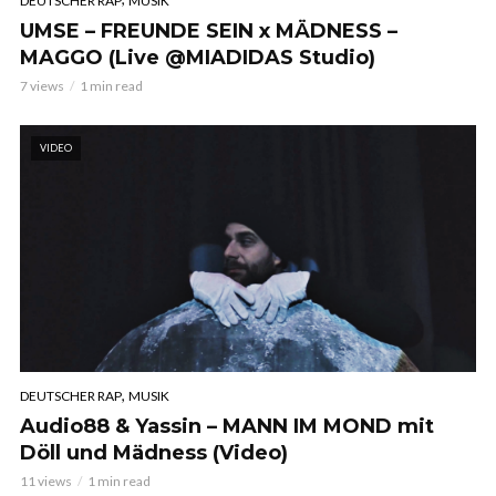
DEUTSCHER RAP
MUSIK
UMSE – FREUNDE SEIN x MÄDNESS –
MAGGO (Live @MIADIDAS Studio)
7 views
1 min read
VIDEO
,
DEUTSCHER RAP
MUSIK
Audio88 & Yassin – MANN IM MOND mit
Döll und Mädness (Video)
11 views
1 min read