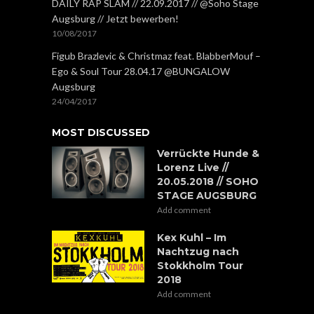
DAILY RAP SLAM // 22.09.2017 // @Soho Stage
Augsburg // Jetzt bewerben!
10/08/2017
Figub Brazlevic & Christmaz feat. BlabberMouf –
Ego & Soul Tour 28.04.17 @BUNGALOW
Augsburg
24/04/2017
MOST DISCUSSED
Verrückte Hunde &
Lorenz Live //
20.05.2018 // SOHO
STAGE AUGSBURG
Add comment
Kex Kuhl – Im
Nachtzug nach
Stokkholm Tour
2018
Add comment