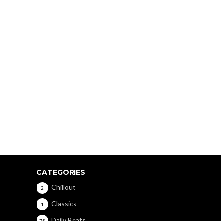
CATEGORIES
Chillout
2
Classics
1
Daily Beats
75