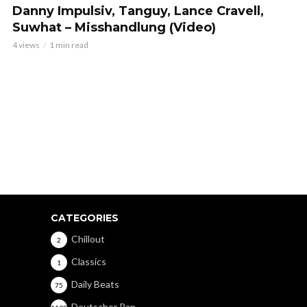
Danny Impulsiv, Tanguy, Lance Cravell,
Suwhat – Misshandlung (Video)
4 views
1 min read
CATEGORIES
Chillout
2
Classics
1
Daily Beats
75
Deutscher Rap