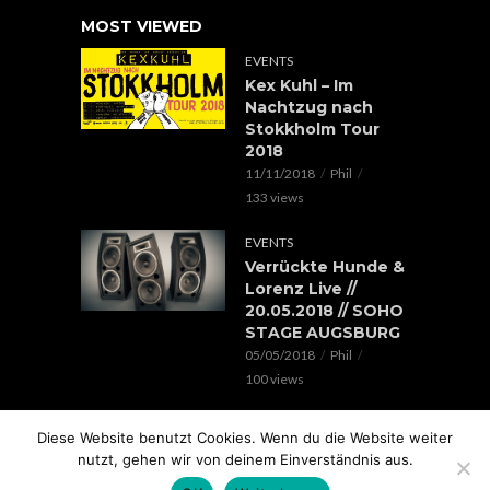
MOST VIEWED
EVENTS
Kex Kuhl – Im
Nachtzug nach
Stokkholm Tour
2018
11/11/2018
Phil
133 views
EVENTS
Verrückte Hunde &
Lorenz Live //
20.05.2018 // SOHO
STAGE AUGSBURG
05/05/2018
Phil
100 views
EVENTS
Diese Website benutzt Cookies. Wenn du die Website weiter
Rap im Ring 2017
nutzt, gehen wir von deinem Einverständnis aus.
mit Edgar Wasser,