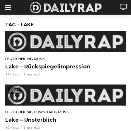
TAG - LAKE
,
DEUTSCHER RAP
MUSIK
Lake – Rückspiegelimpression
11 views
1 min read
VIDEO
,
,
DEUTSCHER RAP
DOWNLOADS
MUSIK
Lake – Unsterblich
10 views
1 min read