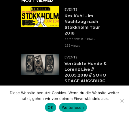
MOST VIEWED
EVENTS
Kex Kuhl – Im
Nachtzug nach
Stokkholm Tour
2018
11/11/2018
Phil
133 views
EVENTS
Verrückte Hunde &
Lorenz Live //
20.05.2018 // SOHO
STAGE AUGSBURG
05/05/2018
Phil
Diese Website benutzt Cookies. Wenn du die Website weiter
100 views
nutzt, gehen wir von deinem Einverständnis aus.
EVENTS
OK
Weiterlesen
Rap im Ring 2017
mit Edgar Wasser,
Lemur, Battle Rap
Contest uvm.. //