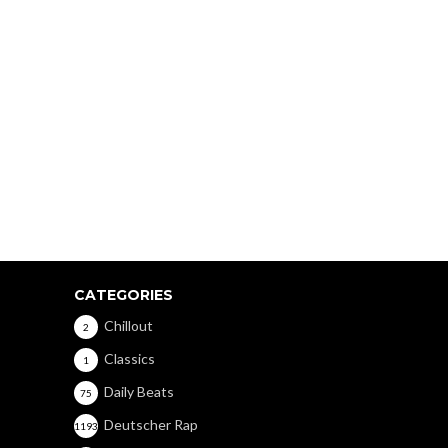
CATEGORIES
Chillout
2
Classics
1
Daily Beats
75
Deutscher Rap
1193