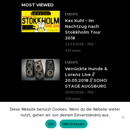
MOST VIEWED
EVENTS
Kex Kuhl – Im
Nachtzug nach
Stokkholm Tour
2018
11/11/2018
Phil
133 views
EVENTS
Verrückte Hunde &
Lorenz Live //
20.05.2018 // SOHO
STAGE AUGSBURG
05/05/2018
Phil
100 views
Diese Website benutzt Cookies. Wenn du die Website weiter
EVENTS
nutzt, gehen wir von deinem Einverständnis aus.
Rap im Ring 2017
mit Edgar Wasser,
OK
Weiterlesen
Lemur, Battle Rap