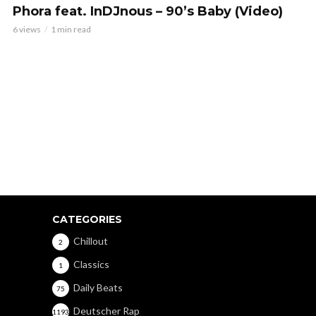
Phora feat. InDJnous – 90’s Baby (Video)
6 views
1 min read
CATEGORIES
Chillout
2
Classics
1
Daily Beats
75
Deutscher Rap
1193