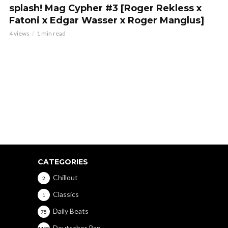
splash! Mag Cypher #3 [Roger Rekless x
Fatoni x Edgar Wasser x Roger Manglus]
4 views
1 min read
CATEGORIES
Chillout
2
Classics
1
Daily Beats
75
Deutscher Rap