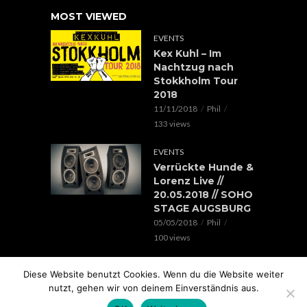
MOST VIEWED
EVENTS
Kex Kuhl – Im
Nachtzug nach
Stokkholm Tour
2018
11/11/2018
Phil
133 views
EVENTS
Verrückte Hunde &
Lorenz Live //
20.05.2018 // SOHO
STAGE AUGSBURG
05/05/2018
Phil
100 views
EVENTS
Diese Website benutzt Cookies. Wenn du die Website weiter
Rap im Ring 2017
nutzt, gehen wir von deinem Einverständnis aus.
mit Edgar Wasser,