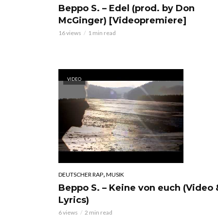
Beppo S. – Edel (prod. by Don
McGinger) [Videopremiere]
16 views
1 min read
VIDEO
,
DEUTSCHER RAP
MUSIK
Beppo S. – Keine von euch (Video 
Lyrics)
6 views
2 min read