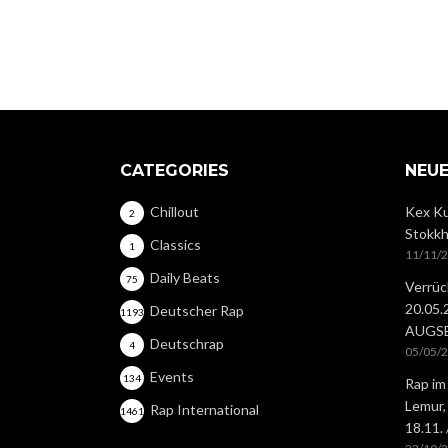
CATEGORIES
NEUE
Chillout
Kex Ku
2
Stokkh
Classics
1
11/11/
Daily Beats
75
Verrüc
20.05
Deutscher Rap
1193
AUGS
Deutschrap
4
05/05/
Events
134
Rap im
Lemur,
Rap International
1461
18.11.