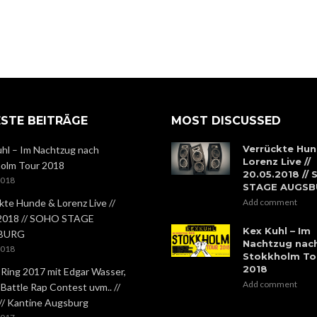
STE BEITRÄGE
MOST DISCUSSED
Verrückte Hun
hl – Im Nachtzug nach
Lorenz Live //
olm Tour 2018
20.05.2018 //
2018
STAGE AUGS
kte Hunde & Lorenz Live //
Add comment
.2018 // SOHO STAGE
Kex Kuhl – Im
BURG
Nachtzug nac
2018
Stokkholm To
2018
 Ring 2017 mit Edgar Wasser,
Add comment
 Battle Rap Contest uvm.. //
 // Kantine Augsburg