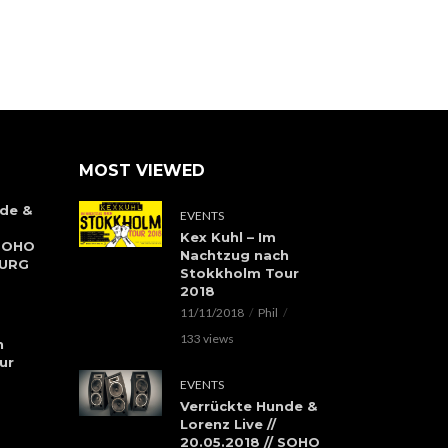
MOST VIEWED
de &
EVENTS
Kex Kuhl – Im
 SOHO
Nachtzug nach
BURG
Stokkholm Tour
2018
11/11/2018
Phil
133 views
h
ur
EVENTS
Verrückte Hunde &
Lorenz Live //
20.05.2018 // SOHO