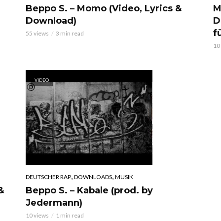
Beppo S. – Momo (Video, Lyrics &
M
Download)
D
f
55 views
3 min read
10
VIDEO
,
,
DEUTSCHER RAP
DOWNLOADS
MUSIK
&
Beppo S. – Kabale (prod. by
Jedermann)
10 views
1 min read