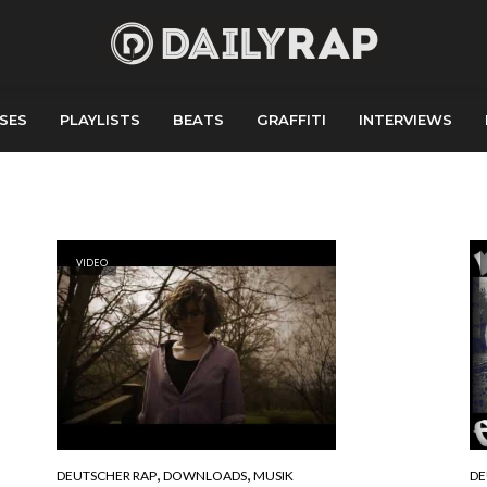
SES
PLAYLISTS
BEATS
GRAFFITI
INTERVIEWS
VIDEO
,
,
DEUTSCHER RAP
DOWNLOADS
MUSIK
DE