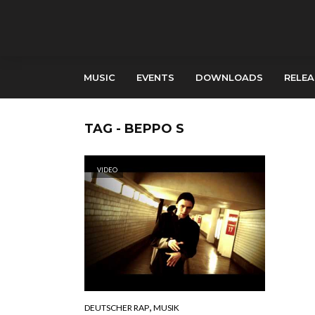
MUSIC
EVENTS
DOWNLOADS
RELEA
TAG - BEPPO S
VIDEO
,
DEUTSCHER RAP
MUSIK