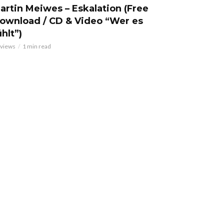
artin Meiwes – Eskalation (Free
ownload / CD & Video “Wer es
ühlt”)
 views
1 min read