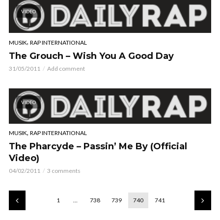
VIDEO
,
MUSIK
RAP INTERNATIONAL
The Grouch – Wish You A Good Day
31/05/2011
Add comment
VIDEO
,
MUSIK
RAP INTERNATIONAL
The Pharcyde – Passin’ Me By (Official
Video)
04/02/2011
3 comments
1
…
738
739
740
741