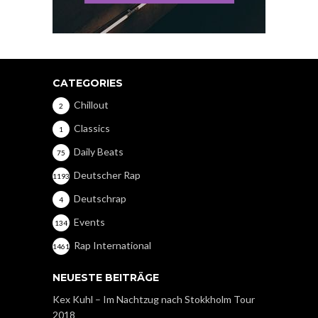
CATEGORIES
Chillout
2
Classics
1
Daily Beats
75
Deutscher Rap
1193
Deutschrap
4
Events
134
Rap International
1461
NEUESTE BEITRÄGE
Kex Kuhl – Im Nachtzug nach Stokkholm Tour
2018