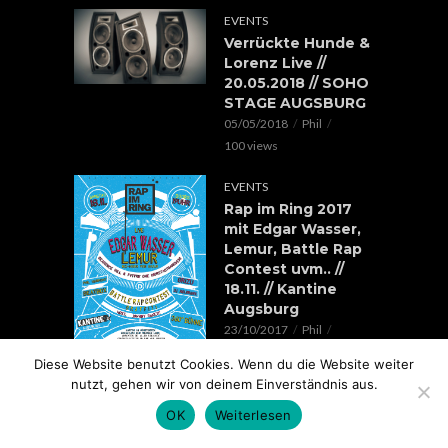
EVENTS
Verrückte Hunde &
Lorenz Live //
20.05.2018 // SOHO
STAGE AUGSBURG
05/05/2018
Phil
100 views
EVENTS
Rap im Ring 2017
mit Edgar Wasser,
Lemur, Battle Rap
Contest uvm.. //
18.11. // Kantine
Augsburg
23/10/2017
Phil
119 views
Diese Website benutzt Cookies. Wenn du die Website weiter
nutzt, gehen wir von deinem Einverständnis aus.
OK
Weiterlesen
COPYRIGHT © 2026.