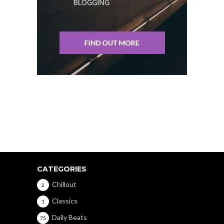
CATEGORIES
Chillout
2
Classics
1
Daily Beats
75