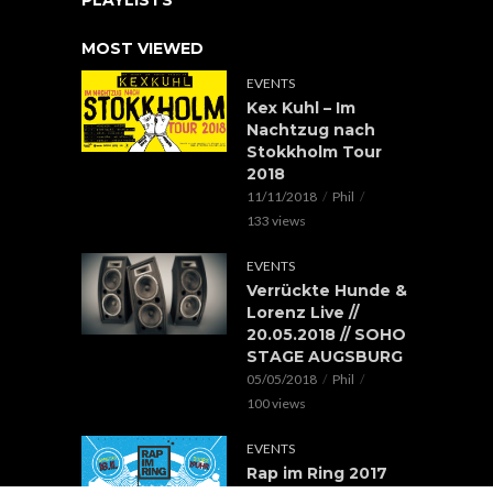
PLAYLISTS
MOST VIEWED
EVENTS
Kex Kuhl – Im
Nachtzug nach
Stokkholm Tour
2018
11/11/2018
Phil
133 views
EVENTS
Verrückte Hunde &
Lorenz Live //
20.05.2018 // SOHO
STAGE AUGSBURG
05/05/2018
Phil
100 views
EVENTS
Rap im Ring 2017