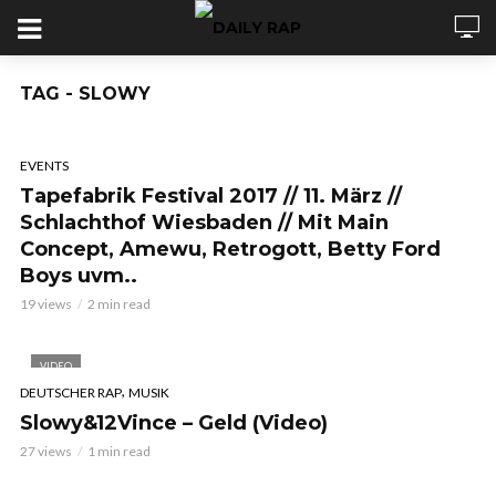
TAG - SLOWY
EVENTS
Tapefabrik Festival 2017 // 11. März //
Schlachthof Wiesbaden // Mit Main
Concept, Amewu, Retrogott, Betty Ford
Boys uvm..
19 views
2 min read
VIDEO
,
DEUTSCHER RAP
MUSIK
Slowy&12Vince – Geld (Video)
27 views
1 min read