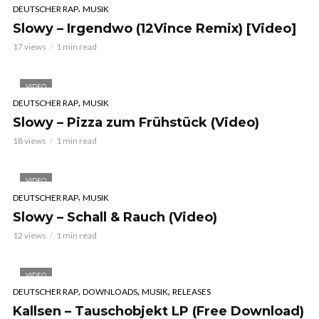
,
DEUTSCHER RAP
MUSIK
Slowy – Irgendwo (12Vince Remix) [Video]
17 views
1 min read
VIDEO
,
DEUTSCHER RAP
MUSIK
Slowy – Pizza zum Frühstück (Video)
18 views
1 min read
VIDEO
,
DEUTSCHER RAP
MUSIK
Slowy – Schall & Rauch (Video)
12 views
1 min read
VIDEO
,
,
,
DEUTSCHER RAP
DOWNLOADS
MUSIK
RELEASES
Kallsen – Tauschobjekt LP (Free Download)