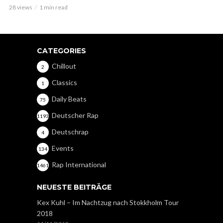
28 views
1 min read
CATEGORIES
Chillout
2
Classics
1
Daily Beats
75
Deutscher Rap
1193
Deutschrap
4
Events
134
Rap International
1461
NEUESTE BEITRÄGE
Kex Kuhl – Im Nachtzug nach Stokkholm Tour
2018