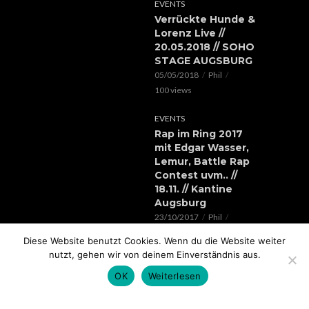
EVENTS
Verrückte Hunde &
Lorenz Live //
20.05.2018 // SOHO
STAGE AUGSBURG
05/05/2018
Phil
100 views
EVENTS
Rap im Ring 2017
mit Edgar Wasser,
Lemur, Battle Rap
Contest uvm.. //
18.11. // Kantine
Augsburg
23/10/2017
Phil
119 views
Diese Website benutzt Cookies. Wenn du die Website weiter
nutzt, gehen wir von deinem Einverständnis aus.
OK
Weiterlesen
COPYRIGHT © 2026.