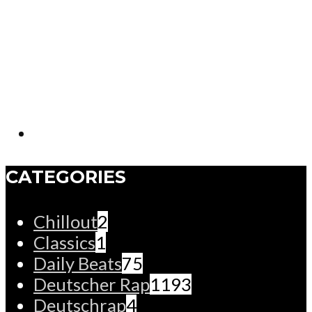
CATEGORIES
Chillout
2
Classics
1
Daily Beats
75
Deutscher Rap
1193
Deutschrap
4