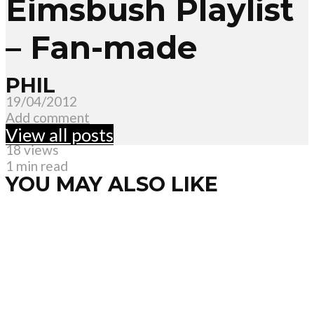
Eimsbush Playlist
– Fan-made
PHIL
19/04/2012
Add comment
View all posts
Phil
18 views
1 min read
YOU MAY ALSO LIKE